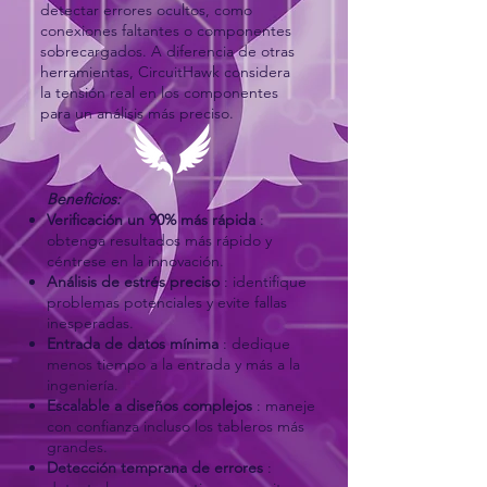
detectar errores ocultos, como
conexiones faltantes o componentes
sobrecargados. A diferencia de otras
herramientas, CircuitHawk considera
la tensión real en los componentes
para un análisis más preciso.
Beneficios:
Verificación un 90% más rápida
:
obtenga resultados más rápido y
céntrese en la innovación.
Análisis de estrés preciso
: identifique
problemas potenciales y evite fallas
inesperadas.
Entrada de datos mínima
: dedique
menos tiempo a la entrada y más a la
ingeniería.
Escalable a diseños complejos
: maneje
con confianza incluso los tableros más
grandes.
Detección temprana de errores
: