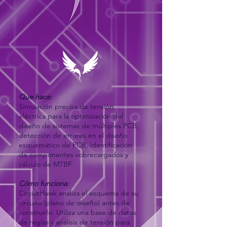
Que hace:
Simulación precisa de tensión
eléctrica para la optimización del
diseño de sistemas de múltiples PCB,
detección de errores en el diseño
esquemático de PCB, identificación
de componentes sobrecargados y
cálculo de MTBF.
Cómo funciona:
CircuitHawk analiza el esquema de su
circuito (plano de diseño) antes de
construirlo. Utiliza una base de datos
de reglas y análisis de tensión para