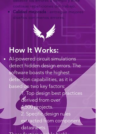
detecte los errores a tiempo y evite
costosas repeticiones del trabajo.
Calidad mejorada
: entregue mejores
diseños con menos errores.
How It Works:
AI-powered circuit simulations
detect hidden design errors. The
software boasts the highest
detection capabilities, as it is
based on two key factors:
1. Top design best practices
derived from over
4,500 projects.
2. Specific design rules
extracted from component
datasheets.