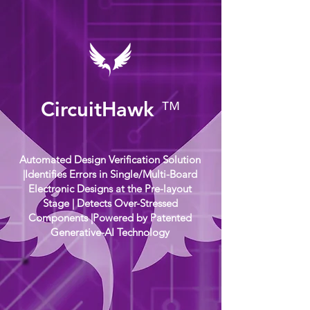
CircuitHawk
™
Automated Design Verification Solution
|Identifies Errors in Single/Multi-Board
Electronic Designs at the Pre-layout
Stage | Detects Over-Stressed
Components |Powered by Patented
Generative-AI Technology